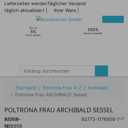
Lieferzeiten werden
Täglicher Versand
täglich aktualisiert |
Ihrer Ware |
Bis zu
100%
5%
Marken Qualität
extra sparen
Startseite
Poltrona Frau A-Z
Archibald
Poltrona Frau ARCHIBALD Sessel
POLTRONA FRAU ARCHIBALD SESSEL
Artikel-
92773-
92773-1176956-?-?
Nr.:
1176956