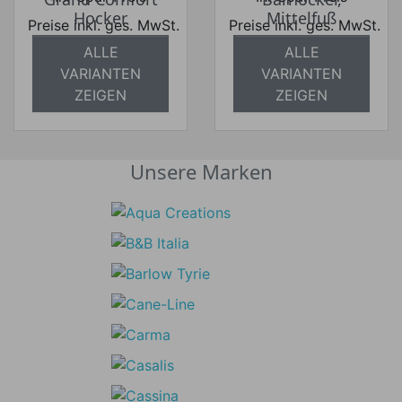
Hocker
Mittelfuß
Preise inkl. ges. MwSt.
Preise inkl. ges. MwSt.
ALLE
ALLE
absolut
absolut
VARIANTEN
VARIANTEN
versandkostenfrei
versandkostenfrei
ZEIGEN
ZEIGEN
Unsere Marken