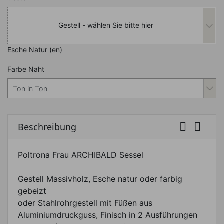
Gestell - wählen Sie bitte hier
Esche Natur (en)
Nachfolgend können Sie das Produkt i
Farbe Naht


Beschreibung
Poltrona Frau ARCHIBALD Sessel
Gestell Massivholz, Esche natur oder farbig
gebeizt
oder Stahlrohrgestell mit Füßen aus
Aluminiumdruckguss, Finisch in 2 Ausführungen