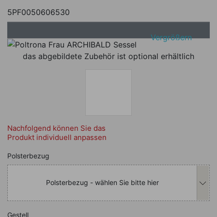
5PF0050606530
Vergrößern
das abgebildete Zubehör ist optional erhältlich
Nachfolgend können Sie das
Produkt individuell anpassen
Nachfolgend können Sie das Produkt i
Polsterbezug
Polsterbezug - wählen Sie bitte hier
Nachfolgend können Sie das Produkt i
Gestell