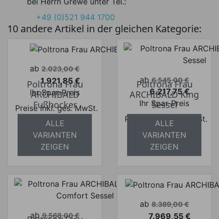
bei Herrn Grewe unter Tel.:
+49 (0)521 944 1700
10 andere Artikel in der gleichen Kategorie:
Verkaufspreis
ab
2.023,00 €
Verkaufspreis
ab
1.921,85 €
6.545,00 €
Poltrona Frau
Poltrona Frau
Preis
6.217,75 €
Ihr Spar-Preis
ARCHIBALD
ARCHIBALD King
Preis
Ihr Spar-Preis
Fußhocker
Sessel
Preise inkl. ges. MwSt.
Preise inkl. ges. MwSt.
absolut
ALLE
ALLE
absolut
versandkostenfrei
VARIANTEN
VARIANTEN
versandkostenfrei
ZEIGEN
ZEIGEN
Verkaufspreis
ab
8.389,00 €
Verkaufspreis
ab
7.969,55 €
9.568,00 €