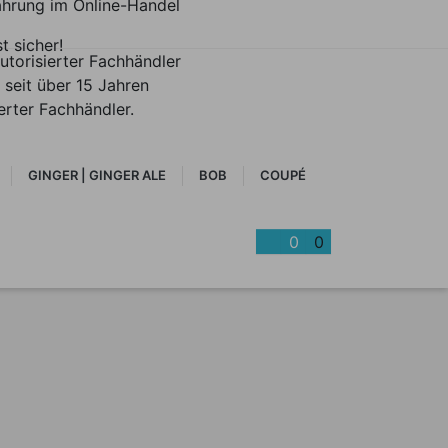
ahrung im Online-Handel
st sicher!
utorisierter Fachhändler
 seit über 15 Jahren
ierter Fachhändler.
GINGER | GINGER ALE
BOB
COUPÉ
0
0