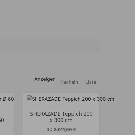
Anzeigen:
Kacheln
Liste
SHERAZADE Teppich 200
60
x 300 cm
Verkaufspreis
ab
3.011,00 €