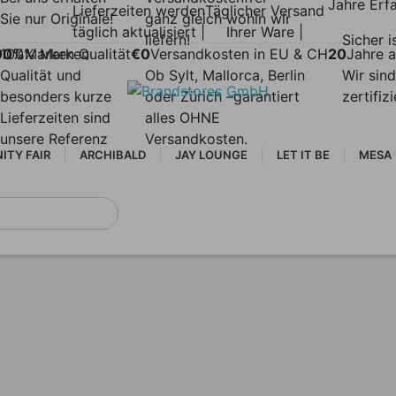
Jahre Erf
Lieferzeiten werden
Täglicher Versand
Sie nur Originale!
ganz gleich wohin wir
täglich aktualisiert |
Ihrer Ware |
liefern!
Sicher i
00%
100% Marken
Marken Qualität
€0
Versandkosten in EU & CH
20
Jahre a
Qualität und
Ob Sylt, Mallorca, Berlin
Wir sind
besonders kurze
oder Zürich –garantiert
zertifiz
Lieferzeiten sind
alles OHNE
unsere Referenz
Versandkosten.
ITY FAIR
ARCHIBALD
JAY LOUNGE
LET IT BE
MESA