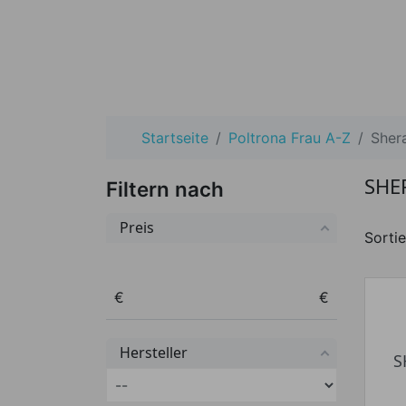
Startseite
Poltrona Frau A-Z
Sher
SHE
Filtern nach
Preis
Sortie
Preis von
Preis bis
€
€
Hersteller
S