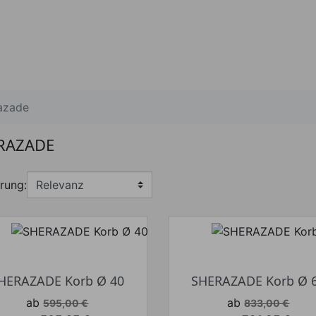
azade
RAZADE
rung:
HERAZADE Korb Ø 40
SHERAZADE Korb Ø 
Verkaufspreis
Verkaufspreis
ab
ab
595,00 €
833,00 €