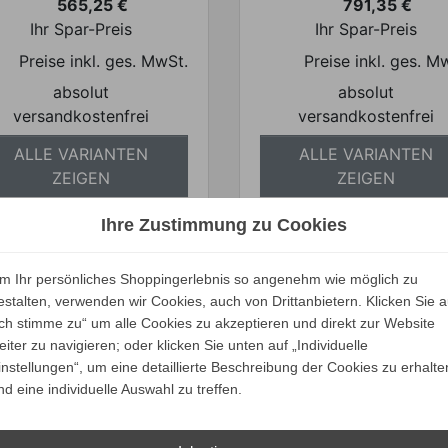
565,25 €
791,35 €
Preis
Preis
Ihr Spar-Preis
Ihr Spar-Preis
Preise inkl. ges. MwSt.
Preise inkl. ges. M
absolut
absolut
versandkostenfrei
versandkostenfrei
ALLE VARIANTEN
ALLE VARIANTEN
ZEIGEN
ZEIGEN
Ihre Zustimmung zu Cookies
m Ihr persönliches Shoppingerlebnis so angenehm wie möglich zu
ERAZADE Teppich 250
estalten, verwenden wir Cookies, auch von Drittanbietern. Klicken Sie a
x 350 cm
Ich stimme zu“ um alle Cookies zu akzeptieren und direkt zur Website
eiter zu navigieren; oder klicken Sie unten auf „Individuelle
Verkaufspreis
ab
3.784,00 €
instellungen“, um eine detaillierte Beschreibung der Cookies zu erhalte
3.594,80 €
Preis
nd eine individuelle Auswahl zu treffen.
Ihr Spar-Preis
Preise inkl. ges. MwSt.