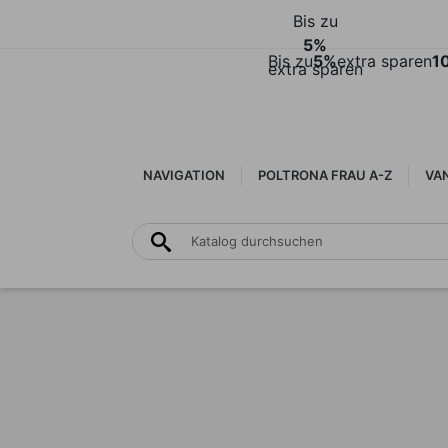
Bis zu
5%
Bis zu
5%
extra sparen
1
extra sparen
NAVIGATION
POLTRONA FRAU A-Z
VAN