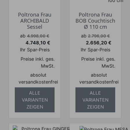
Poltrona Frau
Poltrona Frau
ARCHIBALD
BOB Couchtisch
Sessel
Ø 110 cm
Verkaufspreis
Verkaufspreis
ab
ab
4.998,00 €
2.796,00 €
4.748,10 €
2.656,20 €
Preis
Preis
Ihr Spar-Preis
Ihr Spar-Preis
Preise inkl. ges.
Preise inkl. ges.
MwSt.
MwSt.
absolut
absolut
versandkostenfrei
versandkostenfrei
ALLE
ALLE
VARIANTEN
VARIANTEN
ZEIGEN
ZEIGEN