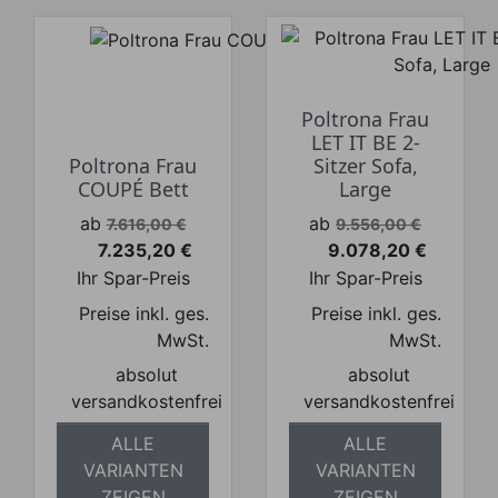
Poltrona Frau
LET IT BE 2-
Poltrona Frau
Sitzer Sofa,
COUPÉ Bett
Large
Verkaufspreis
Verkaufspreis
ab
ab
7.616,00 €
9.556,00 €
7.235,20 €
9.078,20 €
Preis
Preis
Ihr Spar-Preis
Ihr Spar-Preis
Preise inkl. ges.
Preise inkl. ges.
MwSt.
MwSt.
absolut
absolut
versandkostenfrei
versandkostenfrei
ALLE
ALLE
VARIANTEN
VARIANTEN
ZEIGEN
ZEIGEN