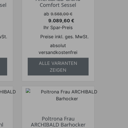
sel
Comfort Sessel
Verkaufspreis
ab
9.568,00 €
9.089,60 €
Preis
Ihr Spar-Preis
wSt.
Preise inkl. ges. MwSt.
absolut
versandkostenfrei
ALLE VARIANTEN
ZEIGEN
Poltrona Frau
hl
ARCHIBALD Barhocker