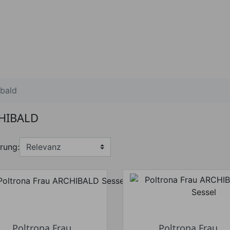
ibald
HIBALD
rung:
Poltrona Frau
Poltrona Frau