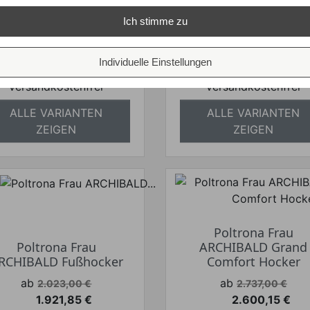
7.969,55 €
6.217,75 €
Preis
Preis
Ich stimme zu
Ihr Spar-Preis
Ihr Spar-Preis
Preise inkl. ges. MwSt.
Preise inkl. ges. M
Individuelle Einstellungen
absolut
absolut
versandkostenfrei
versandkostenfrei
ALLE VARIANTEN
ALLE VARIANTEN
ZEIGEN
ZEIGEN
Poltrona Frau
Poltrona Frau
ARCHIBALD Grand
RCHIBALD Fußhocker
Comfort Hocker
Verkaufspreis
Verkaufspreis
ab
ab
2.023,00 €
2.737,00 €
1.921,85 €
2.600,15 €
Preis
Preis