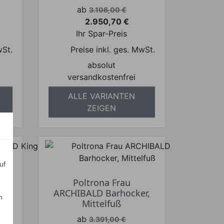
Verkaufspreis
ab
3.106,00 €
2.950,70 €
Preis
Ihr Spar-Preis
wSt.
Preise inkl. ges. MwSt.
absolut
versandkostenfrei
ALLE VARIANTEN
ZEIGEN
uf
Poltrona Frau
ARCHIBALD Barhocker,
n
el
Mittelfuß
Verkaufspreis
ab
3.391,00 €