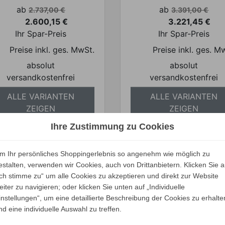
Verkaufspreis
Verkaufspreis
ab
ab
2.737,00 €
3.391,00 €
2.600,15 €
3.221,45 €
Preis
Preis
Ihr Spar-Preis
Ihr Spar-Preis
Preise inkl. ges. MwSt.
Preise inkl. ges. M
absolut
absolut
versandkostenfrei
versandkostenfrei
ALLE VARIANTEN
ALLE VARIANTEN
ZEIGEN
ZEIGEN
Ihre Zustimmung zu Cookies
m Ihr persönliches Shoppingerlebnis so angenehm wie möglich zu
estalten, verwenden wir Cookies, auch von Drittanbietern. Klicken Sie a
Ich stimme zu“ um alle Cookies zu akzeptieren und direkt zur Website
eiter zu navigieren; oder klicken Sie unten auf „Individuelle
Poltrona Frau
Poltrona Frau
instellungen“, um eine detaillierte Beschreibung der Cookies zu erhalte
ARCHIBALD A Sessel
ARCHIBALD King Sess
nd eine individuelle Auswahl zu treffen.
Verkaufspreis
Verkaufspreis
ab
ab
8.389,00 €
6.545,00 €