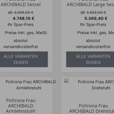
ARCHIBALD Sessel
ARCHIBALD Large Ses
Verkaufspreis
Verkaufspreis
ab
ab
4.998,00 €
5.652,00 €
4.748,10 €
5.369,40 €
Preis
Preis
Ihr Spar-Preis
Ihr Spar-Preis
Preise inkl. ges. MwSt.
Preise inkl. ges. M
absolut
absolut
versandkostenfrei
versandkostenfrei
ALLE VARIANTEN
ALLE VARIANTEN
ZEIGEN
ZEIGEN
Poltrona Frau
ARCHIBALD
Poltrona Frau
Armlehnstuhl
ARCHIBALD Drehstu