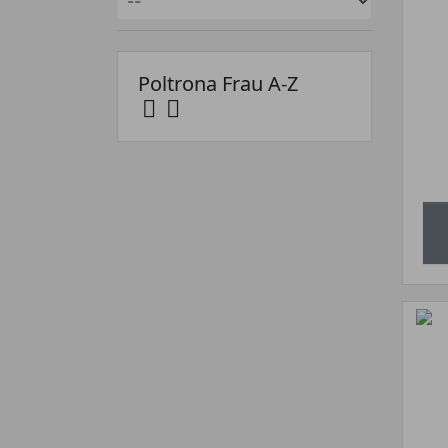
Poltrona Frau A-Z

