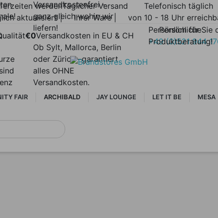
lten
Versandkostenfrei –
eferzeiten werden
Täglicher Versand
Telefonisch täglich
nale!
ganz gleich wohin wir
lich aktualisiert |
Ihrer Ware |
von 10 - 18 Uhr erreichb
liefern!
Persönlich für Sie 
Persönliche
n
ualität
€0
Versandkosten in EU & CH
Produktberatung!
+49 (0)521 944 1
Ob Sylt, Mallorca, Berlin
urze
oder Zürich –garantiert
sind
alles OHNE
renz
Versandkosten.
ITY FAIR
ARCHIBALD
JAY LOUNGE
LET IT BE
MESA