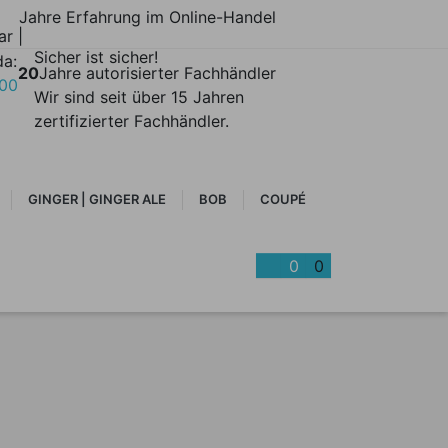
Jahre Erfahrung im Online-Handel
ar |
Sicher ist sicher!
da:
20
Jahre autorisierter Fachhändler
700
Wir sind seit über 15 Jahren
zertifizierter Fachhändler.
GINGER | GINGER ALE
BOB
COUPÉ
0
0