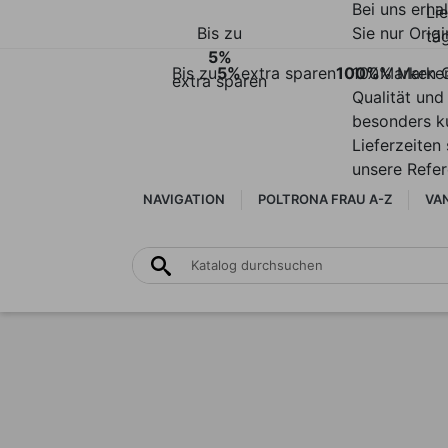
Bei uns erha
Li
Bis zu
Sie nur Origi
täg
5%
Bis zu
5%
extra sparen
100%
100% Marke
Marken Q
extra sparen
Qualität und
besonders k
Lieferzeiten 
unsere Refe
NAVIGATION
POLTRONA FRAU A-Z
VAN