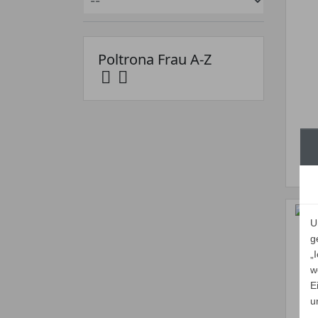
Poltrona Frau A-Z


U
g
„
Po
w
E
u