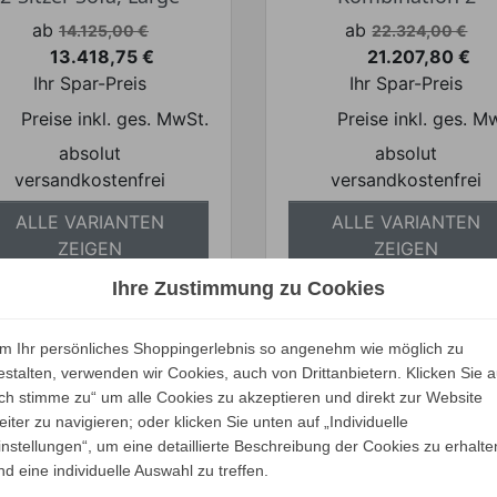
Verkaufspreis
Verkaufspreis
ab
ab
14.125,00 €
22.324,00 €
13.418,75 €
21.207,80 €
Preis
Preis
Ihr Spar-Preis
Ihr Spar-Preis
Preise inkl. ges. MwSt.
Preise inkl. ges. M
absolut
absolut
versandkostenfrei
versandkostenfrei
ALLE VARIANTEN
ALLE VARIANTEN
ZEIGEN
ZEIGEN
Ihre Zustimmung zu Cookies
m Ihr persönliches Shoppingerlebnis so angenehm wie möglich zu
estalten, verwenden wir Cookies, auch von Drittanbietern. Klicken Sie a
Ich stimme zu“ um alle Cookies zu akzeptieren und direkt zur Website
ltrona Frau GET BACK
Poltrona Frau GET B
eiter zu navigieren; oder klicken Sie unten auf „Individuelle
Kombination 1
Kombination 3
instellungen“, um eine detaillierte Beschreibung der Cookies zu erhalte
Verkaufspreis
Verkaufspreis
ab
ab
nd eine individuelle Auswahl zu treffen.
21.825,00 €
26.894,00 €