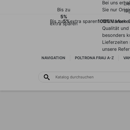
Bei uns erha
Li
Bis zu
Sie nur Origi
täg
5%
Bis zu
5%
extra sparen
100%
100% Marke
Marken Q
extra sparen
Qualität und
besonders k
Lieferzeiten 
unsere Refe
NAVIGATION
POLTRONA FRAU A-Z
VAN