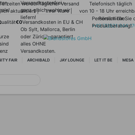
lten
Versandkostenfrei –
eferzeiten werden
Täglicher Versand
Telefonisch täglich
nale!
ganz gleich wohin wir
lich aktualisiert |
Ihrer Ware |
von 10 - 18 Uhr erreichb
liefern!
Persönlich für Sie 
Persönliche
n
ualität
€0
Versandkosten in EU & CH
Produktberatung!
+49 (0)521 944 1
Ob Sylt, Mallorca, Berlin
urze
oder Zürich –garantiert
sind
alles OHNE
renz
Versandkosten.
ITY FAIR
ARCHIBALD
JAY LOUNGE
LET IT BE
MESA