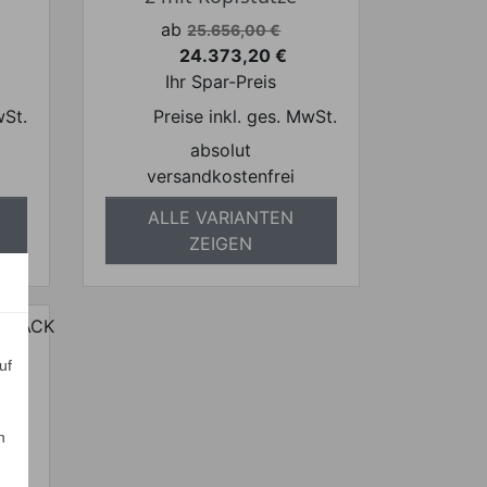
Verkaufspreis
ab
25.656,00 €
24.373,20 €
Preis
Ihr Spar-Preis
wSt.
Preise inkl. ges. MwSt.
absolut
versandkostenfrei
ALLE VARIANTEN
ZEIGEN
uf
ACK
n