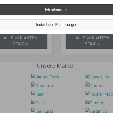
20.733,75 €
25.549,30 €
Preis
Preis
Ihr Spar-Preis
Ihr Spar-Preis
Ich stimme zu
Preise inkl. ges. MwSt.
Preise inkl. ges. M
absolut
absolut
Individuelle Einstellungen
versandkostenfrei
versandkostenfrei
ALLE VARIANTEN
ALLE VARIANTEN
ZEIGEN
ZEIGEN
Unsere Marken