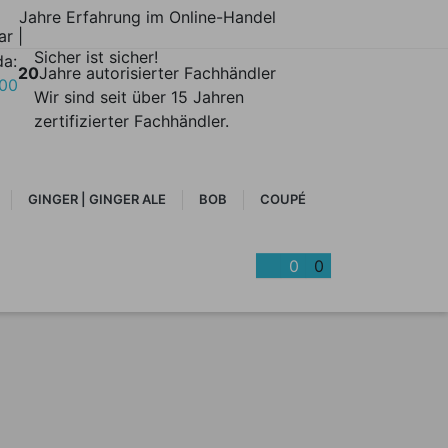
Jahre Erfahrung im Online-Handel
ar |
Sicher ist sicher!
da:
20
Jahre autorisierter Fachhändler
700
Wir sind seit über 15 Jahren
zertifizierter Fachhändler.
GINGER | GINGER ALE
BOB
COUPÉ
0
0