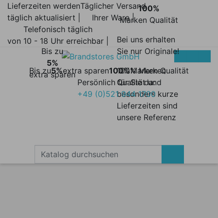
Lieferzeiten werden
Täglicher Versand
100%
täglich aktualisiert |
Ihrer Ware |
Marken Qualität
Telefonisch täglich
Bei uns erhalten
von 10 - 18 Uhr erreichbar |
Bis zu
Sie nur Originale!
5%
Bis zu
5%
extra sparen
100%
100% Marken
Marken Qualität
extra sparen
Persönlich für Sie da:
Qualität und
+49 (0)521 944 1700
besonders kurze
Lieferzeiten sind
unsere Referenz