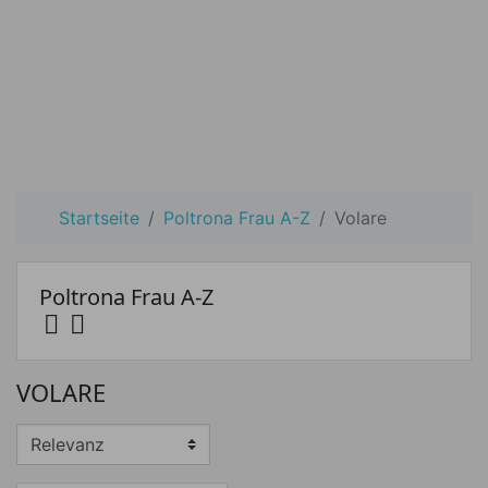
Startseite
Poltrona Frau A-Z
Volare
Poltrona Frau A-Z


Preis
VOLARE
Preis von
Preis bis
€
€
Hersteller