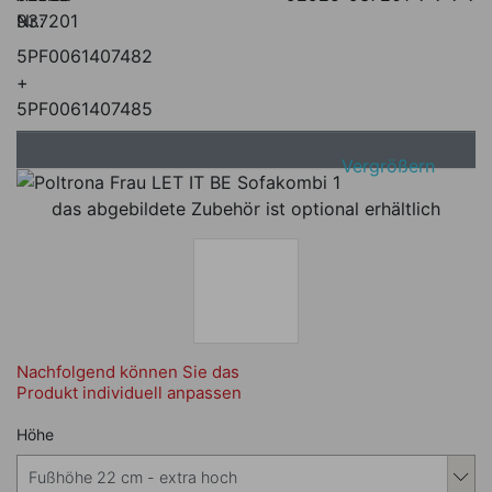
Nr.:
937201
5PF0061407482
+
5PF0061407485
Vergrößern
das abgebildete Zubehör ist optional erhältlich
Nachfolgend können Sie das
Produkt individuell anpassen
Nachfolgend können Sie das Produkt i
Höhe