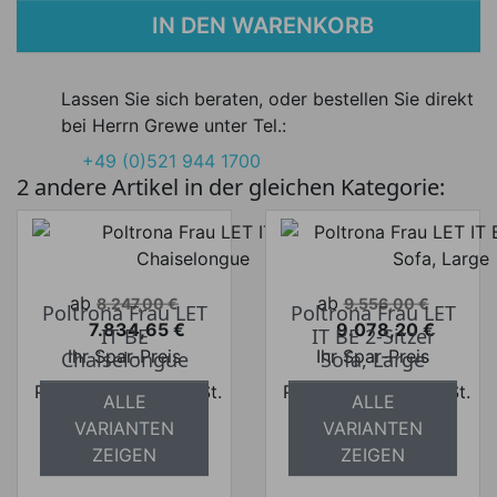
IN DEN WARENKORB
Lassen Sie sich beraten, oder bestellen Sie direkt
bei Herrn Grewe unter Tel.:
+49 (0)521 944 1700
2 andere Artikel in der gleichen Kategorie:
Verkaufspreis
Verkaufspreis
ab
ab
8.247,00 €
9.556,00 €
Poltrona Frau LET
Poltrona Frau LET
7.834,65 €
9.078,20 €
IT BE
IT BE 2-Sitzer
Preis
Preis
Ihr Spar-Preis
Ihr Spar-Preis
Chaiselongue
Sofa, Large
Preise inkl. ges. MwSt.
Preise inkl. ges. MwSt.
ALLE
ALLE
absolut
absolut
VARIANTEN
VARIANTEN
versandkostenfrei
versandkostenfrei
ZEIGEN
ZEIGEN