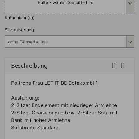
Füße - wählen Sie bitte hier
Ruthenium (ru)
Nachfolgend können Sie das Produkt i
Sitzpolsterung


Beschreibung
Poltrona Frau LET IT BE Sofakombi 1
Ausführung:
2-Sitzer Endelement mit niedrieger Armlehne
2-Sitzer Chaiselongue bzw. 2-Sitzer Sofa mit
Bank mit hoher Armlehne
Sofabreite Standard