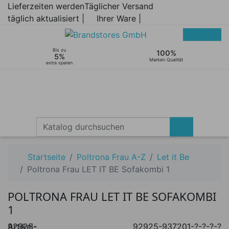
Lieferzeiten werden
Täglicher Versand
täglich aktualisiert |
Ihrer Ware |
Bis zu
100%
5%
Marken Qualität
extra sparen
Startseite
Poltrona Frau A-Z
Let it Be
Poltrona Frau LET IT BE Sofakombi 1
POLTRONA FRAU LET IT BE SOFAKOMBI
1
Artikel-
92925-
92925-937201-?-?-?-?