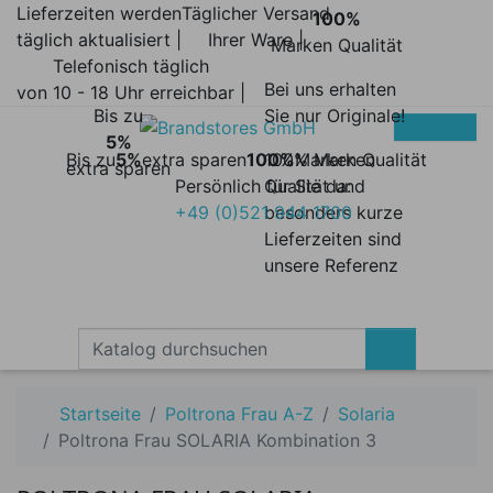
Lieferzeiten werden
Täglicher Versand
100%
täglich aktualisiert |
Ihrer Ware |
Marken Qualität
Telefonisch täglich
Bei uns erhalten
von 10 - 18 Uhr erreichbar |
Bis zu
Sie nur Originale!
5%
Bis zu
5%
extra sparen
100%
100% Marken
Marken Qualität
extra sparen
Persönlich für Sie da:
Qualität und
+49 (0)521 944 1700
besonders kurze
Lieferzeiten sind
unsere Referenz
Startseite
Poltrona Frau A-Z
Solaria
Poltrona Frau SOLARIA Kombination 3