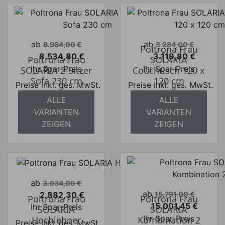
Verkaufspreis
Verkaufspreis
ab
ab
8.984,00 €
3.284,00 €
Poltrona Frau
8.534,80 €
3.119,80 €
Poltrona Frau
SOLARIA
Preis
Preis
Ihr Spar-Preis
Ihr Spar-Preis
SOLARIA 2-Sitzer
Couchtisch 120 x
Sofa 230 cm
120 cm
Preise inkl. ges. MwSt.
Preise inkl. ges. MwSt.
ALLE
ALLE
absolut
absolut
VARIANTEN
VARIANTEN
versandkostenfrei
versandkostenfrei
ZEIGEN
ZEIGEN
Verkaufspreis
ab
3.034,00 €
Verkaufspreis
ab
2.882,30 €
15.791,00 €
Poltrona Frau
Poltrona Frau
Preis
15.001,45 €
Ihr Spar-Preis
SOLARIA
SOLARIA
Preis
Ihr Spar-Preis
Hochlehner
Kombination 2
Preise inkl. ges. MwSt.