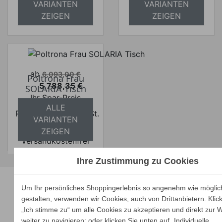
absolut
versandkostenfrei
VARIANTEN
VARIANTEN
versandkostenfrei
ZEIGEN
ZEIGEN
Verkaufspreis
ab
6.093,00 €
Poltrona Frau
5.788,35 €
SOLARIA Tisch
Preis
Ihr Spar-Preis
ALLE
Preise inkl. ges. MwSt.
VARIANTEN
absolut
ZEIGEN
versandkostenfrei
Ihre Zustimmung zu Cookies
Unsere Marken
Um Ihr persönliches Shoppingerlebnis so angenehm wie möglic
gestalten, verwenden wir Cookies, auch von Drittanbietern. Klic
„Ich stimme zu“ um alle Cookies zu akzeptieren und direkt zur 
weiter zu navigieren; oder klicken Sie unten auf „Individuelle