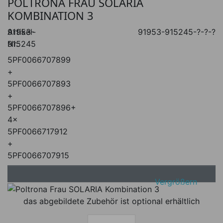
POLTRONA FRAU SOLARIA
KOMBINATION 3
Artikel-
91953-
91953-915245-?-?-?
Nr.:
915245
5PF0066707899
+
5PF0066707893
+
5PF0066707896+
4x
5PF0066717912
+
5PF0066707915
Vergrößern
das abgebildete Zubehör ist optional erhältlich