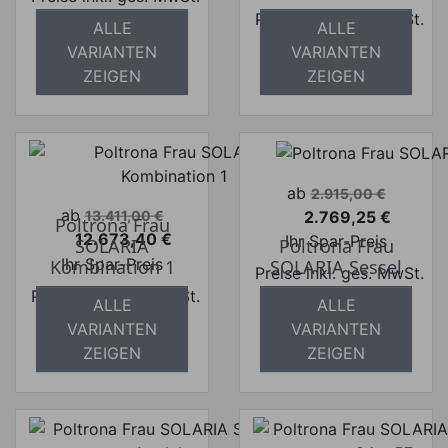
Preise inkl. ges. MwSt.
absolut
ALLE
ALLE
absolut
versandkostenfrei
VARIANTEN
VARIANTEN
versandkostenfrei
ZEIGEN
ZEIGEN
Verkaufspreis
ab
2.915,00 €
Verkaufspreis
ab
2.769,25 €
13.411,00 €
Poltrona Frau
Preis
12.673,40 €
Ihr Spar-Preis
SOLARIA
Poltrona Frau
Preis
Ihr Spar-Preis
Kombination 1
SOLARIA Sessel
Preise inkl. ges. MwSt.
Preise inkl. ges. MwSt.
absolut
ALLE
ALLE
absolut
versandkostenfrei
VARIANTEN
VARIANTEN
versandkostenfrei
ZEIGEN
ZEIGEN