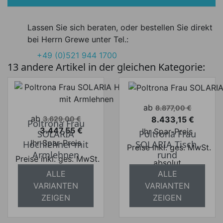
Lassen Sie sich beraten, oder bestellen Sie direkt
bei Herrn Grewe unter Tel.:
+49 (0)521 944 1700
13 andere Artikel in der gleichen Kategorie:
Verkaufspreis
ab
8.877,00 €
Verkaufspreis
ab
8.433,15 €
3.629,00 €
Poltrona Frau
Preis
3.447,55 €
Ihr Spar-Preis
SOLARIA
Poltrona Frau
Preis
Ihr Spar-Preis
Hochlehner mit
SOLARIA Tisch,
Preise inkl. ges. MwSt.
Armlehnen
rund
Preise inkl. ges. MwSt.
absolut
ALLE
ALLE
absolut
versandkostenfrei
VARIANTEN
VARIANTEN
versandkostenfrei
ZEIGEN
ZEIGEN