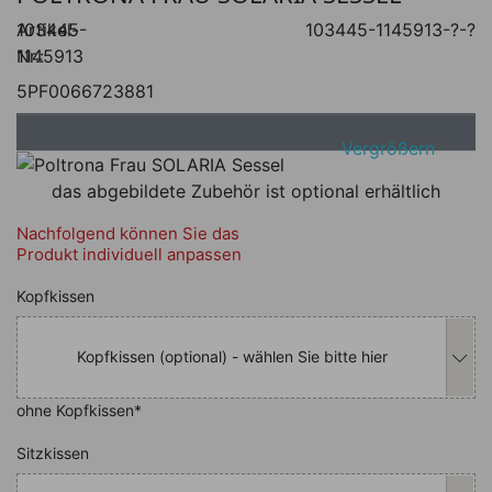
Artikel-
103445-
103445-1145913-?-?
Nr.:
1145913
5PF0066723881
Vergrößern
das abgebildete Zubehör ist optional erhältlich
Nachfolgend können Sie das
Produkt individuell anpassen
Nachfolgend können Sie das Produkt i
Kopfkissen
Kopfkissen (optional) - wählen Sie bitte hier
ohne Kopfkissen*
Nachfolgend können Sie das Produkt i
Sitzkissen