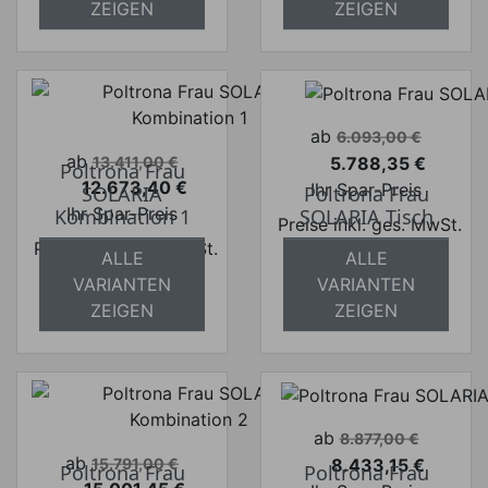
ZEIGEN
ZEIGEN
Verkaufspreis
ab
6.093,00 €
Verkaufspreis
ab
5.788,35 €
13.411,00 €
Poltrona Frau
Preis
12.673,40 €
Ihr Spar-Preis
SOLARIA
Poltrona Frau
Preis
Ihr Spar-Preis
Kombination 1
SOLARIA Tisch
Preise inkl. ges. MwSt.
Preise inkl. ges. MwSt.
absolut
ALLE
ALLE
absolut
versandkostenfrei
VARIANTEN
VARIANTEN
versandkostenfrei
ZEIGEN
ZEIGEN
Verkaufspreis
ab
8.877,00 €
Verkaufspreis
ab
8.433,15 €
15.791,00 €
Poltrona Frau
Poltrona Frau
Preis