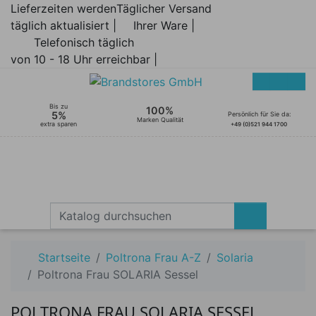
Lieferzeiten werden
Täglicher Versand
täglich aktualisiert |
Ihrer Ware |
Telefonisch täglich
von 10 - 18 Uhr erreichbar |
Bis zu
100%
5%
Persönlich für Sie da:
Marken Qualität
extra sparen
+49 (0)521 944 1700
Startseite
Poltrona Frau A-Z
Solaria
Poltrona Frau SOLARIA Sessel
POLTRONA FRAU SOLARIA SESSEL