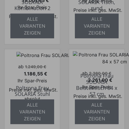
15.001,45 €
Ihr Spar-Preis
SOLARIA
SOLARIA Tisch,
Preis
Ihr Spar-Preis
Kombination 2
rund
Preise inkl. ges. MwSt.
Preise inkl. ges. MwSt.
absolut
ALLE
ALLE
absolut
versandkostenfrei
VARIANTEN
VARIANTEN
versandkostenfrei
ZEIGEN
ZEIGEN
Verkaufspreis
ab
1.249,00 €
Verkaufspreis
ab
1.186,55 €
2.380,00 €
Poltrona Frau
Preis
2.261,00 €
Ihr Spar-Preis
SOLARIA
Preis
Ihr Spar-Preis
Poltrona Frau
Beistelltisch 84 x
Preise inkl. ges. MwSt.
SOLARIA Stuhl
57 cm
Preise inkl. ges. MwSt.
absolut
ALLE
ALLE
absolut
versandkostenfrei
VARIANTEN
VARIANTEN
versandkostenfrei
ZEIGEN
ZEIGEN