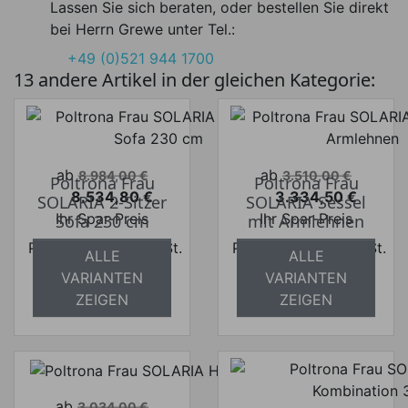
Lassen Sie sich beraten, oder bestellen Sie direkt
bei Herrn Grewe unter Tel.:
+49 (0)521 944 1700
13 andere Artikel in der gleichen Kategorie:
Verkaufspreis
Verkaufspreis
ab
ab
8.984,00 €
3.510,00 €
Poltrona Frau
Poltrona Frau
8.534,80 €
3.334,50 €
SOLARIA 2-Sitzer
SOLARIA Sessel
Preis
Preis
Ihr Spar-Preis
Ihr Spar-Preis
Sofa 230 cm
mit Armlehnen
Preise inkl. ges. MwSt.
Preise inkl. ges. MwSt.
ALLE
ALLE
absolut
absolut
VARIANTEN
VARIANTEN
versandkostenfrei
versandkostenfrei
ZEIGEN
ZEIGEN
Verkaufspreis
ab
3.034,00 €