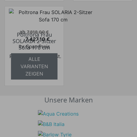
Verkaufspreis
ab
7.818,00 €
Poltrona Frau
7.427,10 €
SOLARIA 2-Sitzer
Preis
Ihr Spar-Preis
Sofa 170 cm
Preise inkl. ges. MwSt.
ALLE
absolut
VARIANTEN
versandkostenfrei
ZEIGEN
Unsere Marken